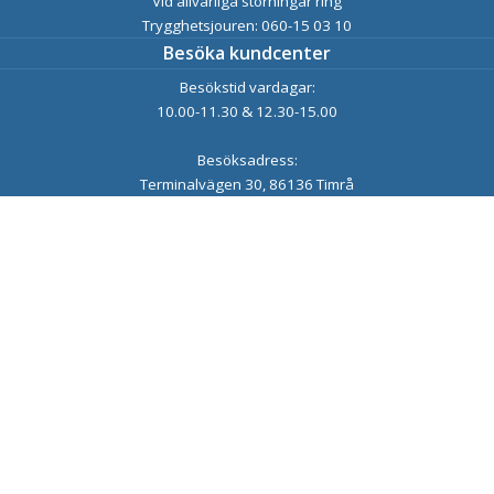
Vid allvarliga störningar ring
Trygghetsjouren: 060-15 03 10
Besöka kundcenter
Besökstid vardagar:
10.00-11.30 & 12.30-15.00
Besöksadress:
Terminalvägen 30, 86136 Timrå