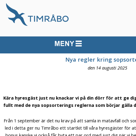
Nya regler kring sopsort
den 14 augusti 2025
Kära hyresgäst just nu knackar vi på din dörr för att ge di
fullt med de nya sopsorterings reglerna som börjar gälla
Från 1 september är det nu krav på att samla in matavfall och s
led i detta ger nu Timråbo ett startkit till våra hyresgäster för
bonus kanske vi också får byta ett par ord med just dig när vi 