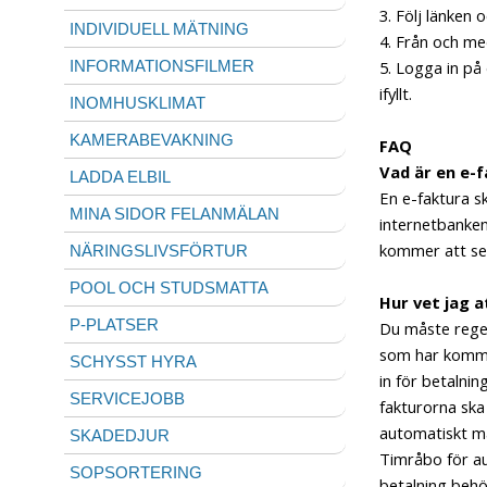
3. Följ länken o
INDIVIDUELL MÄTNING
4. Från och me
5. Logga in på
INFORMATIONSFILMER
ifyllt.
INOMHUSKLIMAT
KAMERABEVAKNING
FAQ
Vad är en e-f
LADDA ELBIL
En e-faktura sk
MINA SIDOR FELANMÄLAN
internetbanke
kommer att se 
NÄRINGSLIVSFÖRTUR
POOL OCH STUDSMATTA
Hur vet jag a
P-PLATSER
Du måste regel
som har komm
SCHYSST HYRA
in för betalni
SERVICEJOBB
fakturorna ska
automatiskt må
SKADEDJUR
Timråbo för a
SOPSORTERING
betalning behö