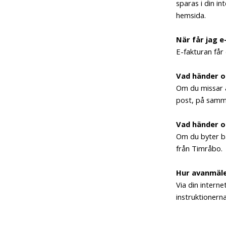
sparas i din in
hemsida.
När får jag 
E-fakturan får
Vad händer o
Om du missar a
post, på samma
Vad händer o
Om du byter ba
från Timråbo.
Hur avanmäle
Via din intern
instruktionern