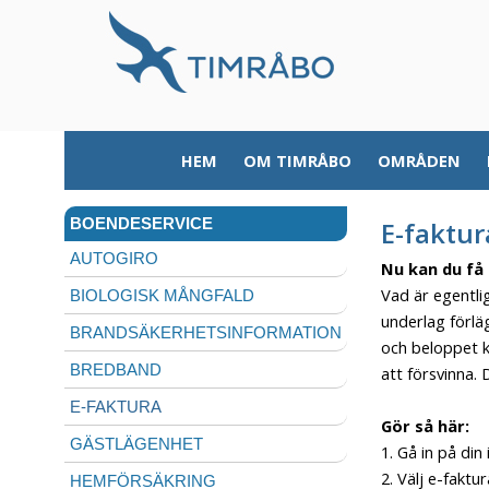
HEM
OM TIMRÅBO
OMRÅDEN
BOENDESERVICE
E-faktur
AUTOGIRO
Nu kan du få 
Vad är egentli
BIOLOGISK MÅNGFALD
underlag förlä
BRANDSÄKERHETSINFORMATION
och beloppet k
BREDBAND
att försvinna. 
E-FAKTURA
Gör så här:
GÄSTLÄGENHET
1. Gå in på din
2. Välj e-faktu
HEMFÖRSÄKRING