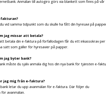
ternetbank. Anmälan till autogiro görs via blankett som finns på vår
e-fakturan?
 du vid samma tidpunkt som du skulle ha fått din hyresavi på papper
m jag missar att betala?
tt betala din e-faktura på förfallodagen får du ett inkassokrav per
 sätt som gäller för hyresavier på papper.
m jag byter bank?
nk måste du själv anmäla dig hos din nya bank för tjänsten e-fakt
r jag mig från e-faktura?
etbank letar du upp avanmälan för e-faktura. Där följer du
a för avanmälan.