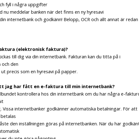
ch fyll i några uppgifter
d nu meddelar banken när det finns en ny hyresavi
 din internetbank och godkänn! Belopp, OCR och allt annat är redan
aktura (elektronisk faktura)?
ickas till dig via din internetbank. Fakturan kan du titta på i
n och den
ut precis som en hyresavi på papper.
tt jag har fått en e-faktura till min internetbank?
bundet kontrollera hos din internetbank om du har några e-faktur
it
ng. Vissa internetbanker godkänner automatiska betalningar. För att
 betalas
ste den inställningen göras på internetbanken. När du har godkän
utomatisk
ver du inte göra någonting.