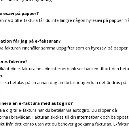
yresavi på papper?
anmäld till e-faktura får du inte längre någon hyresavi på papper fr
ation får jag på e-fakturan?
ka fakturan innehåller samma uppgifter som en hyresavi på papper
en e-faktura?
känt din e-faktura hos din internetbank ser banken till att den beta
en.
ran ska betalas på en annan dag än förfallodagen kan det ändras på
.
inera en e-faktura med autogiro?
la dig till e-faktura när du betalar via autogiro. Du slipper då
rna i brevlådan. Fakturan skickas till din internetbank och beloppet
kt från ditt konto utan att du behöver godkänna fakturan. E-faktu