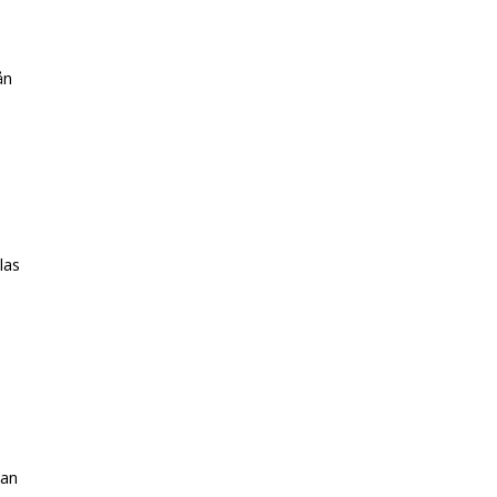
ån
las
ran