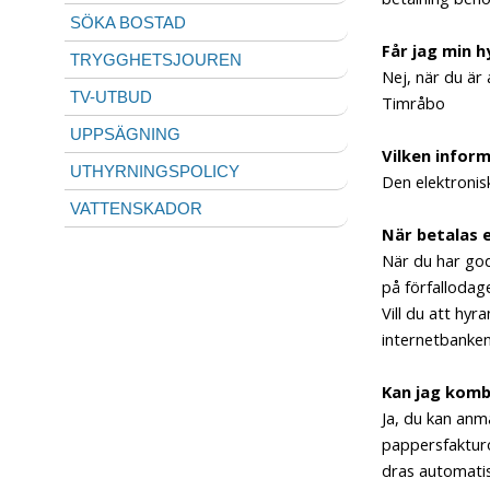
SÖKA BOSTAD
Får jag min h
TRYGGHETSJOUREN
Nej, när du är 
TV-UTBUD
Timråbo
UPPSÄGNING
Vilken inform
UTHYRNINGSPOLICY
Den elektronis
VATTENSKADOR
När betalas 
När du har god
på förfallodag
Vill du att hy
internetbanken
Kan jag komb
Ja, du kan anmä
pappersfakturo
dras automatis