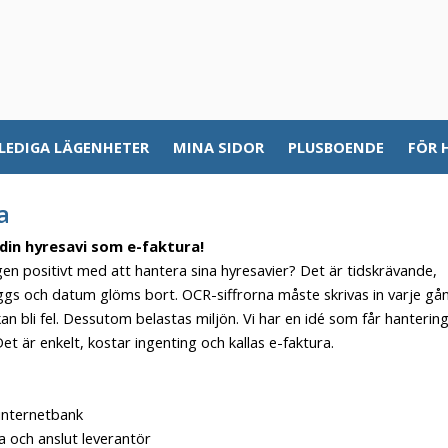
LEDIGA LÄGENHETER
MINA SIDOR
PLUSBOENDE
FÖR 
a
din hyresavi som e-faktura!
gen positivt med att hantera sina hyresavier? Det är tidskrävande,
ggs och datum glöms bort. OCR-siffrorna måste skrivas in varje gå
an bli fel. Dessutom belastas miljön. Vi har en idé som får hanterin
Det är enkelt, kostar ingenting och kallas e-faktura.
 internetbank
ra och anslut leverantör