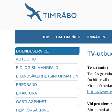
HEM
OM TIMRÅBO
OMRÅDEN
BOENDESERVICE
TV-utbu
AUTOGIRO
Tv-utbudet
BIOLOGISK MÅNGFALD
Tele2:s grundut
BRANDSÄKERHETSINFORMATION
Du hittar alla
BREDBAND
Klicka på neda
https://www.te
E-FAKTURA
GÄSTLÄGENHET
Vid problem 
Börja med att 
HEMFÖRSÄKRING