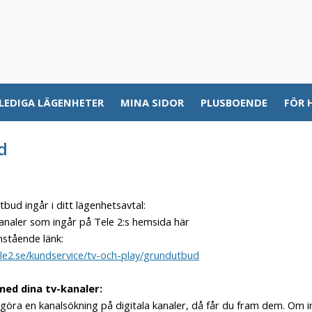
LEDIGA LÄGENHETER
MINA SIDOR
PLUSBOENDE
FÖR 
d
bud ingår i ditt lägenhetsavtal:
 kanaler som ingår på Tele 2:s hemsida här
nstående länk:
le2.se/kundservice/tv-och-play/grundutbud
med dina tv-kanaler:
göra en kanalsökning på digitala kanaler, då får du fram dem. Om i