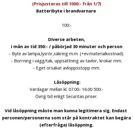
(Prisjusteras till 1000:- från 1/7)
Batteribyte i brandvarnare
100:-
Diverse arbeten,
i mån av tid 350:- / påbörjad 30 minuter och person
- Byte av lampa,lysrör,säkring m.m.
(+ev.materialkostnad).
- Borrning i vägg/tak, uppsättning av tavlor, krokar mm.
- Eget orsakat avloppsstopp mm.
Låsöppning:
Vardagar mellan kl. 07.00- 16.00 500:-
Övrig tid enligt Securitas priser.
Vid låsöppning måste man kunna legitimera sig. Endast
personen/personerna som står på kontraktet kan begära
(efterfråga) låsöppning.