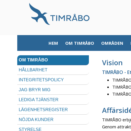
HEM
OM TIMRÅBO
OMRÅDEN
OM TIMRÅBO
Vision
HÅLLBARHET
TIMRÅBO - Et
TIMRÅBO g
INTEGRITETSPOLICY
TIMRÅBO 
JAG BRYR MIG
TIMRÅBO f
LEDIGA TJÄNSTER
Affärsid
LÄGENHETSREGISTER
TIMRÅBO erbju
NÖJDA KUNDER
Genom attrakti
STYRELSE