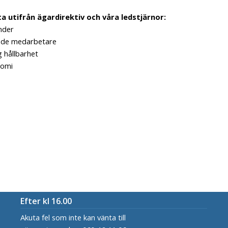
a utifrån ägardirektiv och våra ledstjärnor:
nder
de medarbetare
g hållbarhet
nomi
Efter kl 16.00
Akuta fel som inte kan vänta till