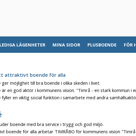
LEDIGA LÄGENHETER
MINA SIDOR
PLUSBOENDE
FÖR 
t attraktivt boende för alla
er möjlighet till bra boende i olika skeden i livet.
är en god aktör i kommunens vision. "Timrå - en stark kommun i 
yller en viktig social funktion i samarbete med andra samhällsaktö
é
der boende med bra service i trygg och god miljö.
vt boende för alla arbetar TIMRÅBO för kommunens vision "Timrå 