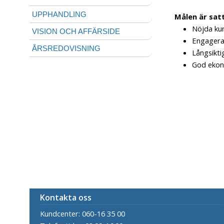
UPPHANDLING
Målen är satt
Nöjda ku
VISION OCH AFFÄRSIDE
Engagera
ÅRSREDOVISNING
Långsikti
God eko
Kontakta oss
Kundcenter: 060-16 35 00